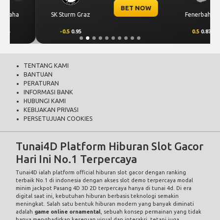
BET NOW
SK Sturm Graz
Fenerbahce
-0.5
0.95
0.5
0.87
TENTANG KAMI
BANTUAN
PERATURAN
INFORMASI BANK
HUBUNGI KAMI
KEBIJAKAN PRIVASI
PERSETUJUAN COOKIES
Tunai4D Platform Hiburan Slot Gacor
Hari Ini No.1 Terpercaya
Tunai4D ialah platform official hiburan slot gacor dengan ranking
terbaik No.1 di indonesia dengan akses slot demo terpercaya modal
minim jackpot Pasang 4D 3D 2D terpercaya hanya di tunai 4d. Di era
digital saat ini, kebutuhan hiburan berbasis teknologi semakin
meningkat. Salah satu bentuk hiburan modern yang banyak diminati
adalah
game online ornamental
, sebuah konsep permainan yang tidak
hanya menghadirkan keseruan visual dan interaksi, tetapi juga