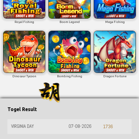
Royal Fishing
Boom Legend
Mega Fishing
Dinosaur Tycoon
Bombing Fishing
Dragon Fortune
Togel Result
TOTO WUHAN
01-01-1970