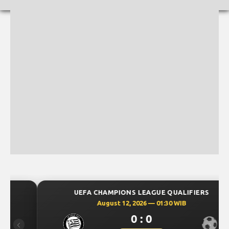
UEFA CHAMPIONS LEAGUE QUALIFIERS
August 12, 2026 — 01:30 WIB
0 : 0
Previous
Next