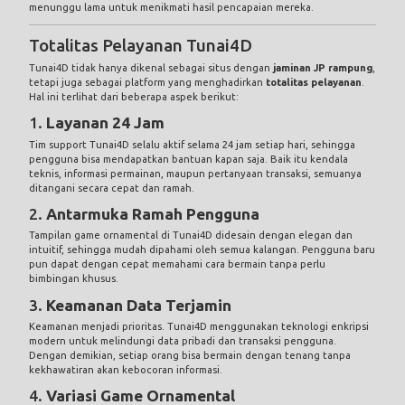
menunggu lama untuk menikmati hasil pencapaian mereka.
Totalitas Pelayanan Tunai4D
Tunai4D tidak hanya dikenal sebagai situs dengan
jaminan JP rampung
,
tetapi juga sebagai platform yang menghadirkan
totalitas pelayanan
.
Hal ini terlihat dari beberapa aspek berikut:
1.
Layanan 24 Jam
Tim support Tunai4D selalu aktif selama 24 jam setiap hari, sehingga
pengguna bisa mendapatkan bantuan kapan saja. Baik itu kendala
teknis, informasi permainan, maupun pertanyaan transaksi, semuanya
ditangani secara cepat dan ramah.
2.
Antarmuka Ramah Pengguna
Tampilan game ornamental di Tunai4D didesain dengan elegan dan
intuitif, sehingga mudah dipahami oleh semua kalangan. Pengguna baru
pun dapat dengan cepat memahami cara bermain tanpa perlu
bimbingan khusus.
3.
Keamanan Data Terjamin
Keamanan menjadi prioritas. Tunai4D menggunakan teknologi enkripsi
modern untuk melindungi data pribadi dan transaksi pengguna.
Dengan demikian, setiap orang bisa bermain dengan tenang tanpa
kekhawatiran akan kebocoran informasi.
4.
Variasi Game Ornamental