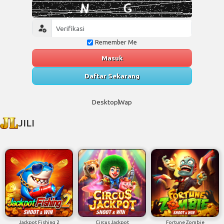
Remember Me
Masuk
Daftar Sekarang
Desktop
Wap
JILI
Jackpot Fishing 2
Circus Jackpot
Fortune Zombie