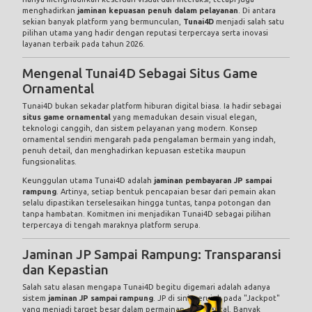
menghadirkan
jaminan kepuasan penuh dalam pelayanan
. Di antara
sekian banyak platform yang bermunculan,
Tunai4D
menjadi salah satu
pilihan utama yang hadir dengan reputasi terpercaya serta inovasi
layanan terbaik pada tahun 2026.
Mengenal Tunai4D Sebagai Situs Game
Ornamental
Tunai4D bukan sekadar platform hiburan digital biasa. Ia hadir sebagai
situs game ornamental
yang memadukan desain visual elegan,
teknologi canggih, dan sistem pelayanan yang modern. Konsep
ornamental sendiri mengarah pada pengalaman bermain yang indah,
penuh detail, dan menghadirkan kepuasan estetika maupun
fungsionalitas.
Keunggulan utama Tunai4D adalah
jaminan pembayaran JP sampai
rampung
. Artinya, setiap bentuk pencapaian besar dari pemain akan
selalu dipastikan terselesaikan hingga tuntas, tanpa potongan dan
tanpa hambatan. Komitmen ini menjadikan Tunai4D sebagai pilihan
terpercaya di tengah maraknya platform serupa.
Jaminan JP Sampai Rampung: Transparansi
dan Kepastian
Salah satu alasan mengapa Tunai4D begitu digemari adalah adanya
sistem
jaminan JP sampai rampung
. JP di sini merujuk pada "Jackpot"
yang menjadi target besar dalam permainan ornamental. Banyak