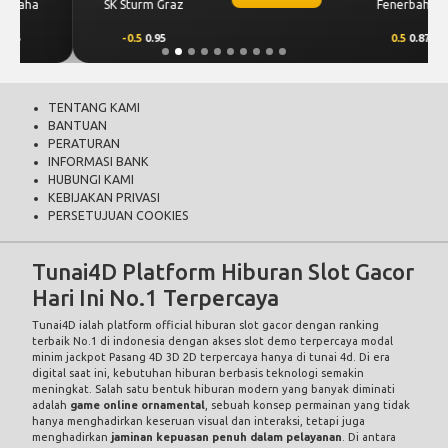
SK Sturm Graz
Fenerbahce
-0.5
0.95
0.5
0.87
TENTANG KAMI
BANTUAN
PERATURAN
INFORMASI BANK
HUBUNGI KAMI
KEBIJAKAN PRIVASI
PERSETUJUAN COOKIES
Tunai4D Platform Hiburan Slot Gacor
Hari Ini No.1 Terpercaya
Tunai4D ialah platform official hiburan slot gacor dengan ranking
terbaik No.1 di indonesia dengan akses slot demo terpercaya modal
minim jackpot Pasang 4D 3D 2D terpercaya hanya di tunai 4d. Di era
digital saat ini, kebutuhan hiburan berbasis teknologi semakin
meningkat. Salah satu bentuk hiburan modern yang banyak diminati
adalah
game online ornamental
, sebuah konsep permainan yang tidak
hanya menghadirkan keseruan visual dan interaksi, tetapi juga
menghadirkan
jaminan kepuasan penuh dalam pelayanan
. Di antara