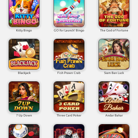
Kitty Bingo
GO for Launch! Bingo
The God of Fortune
Blackjack
Fish Prawn Crab
Siam Ban Luck
7 Up Down
Three Card Poker
Andar Bahar