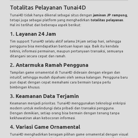
Totalitas Pelayanan Tunai4D
Tunai4D tidak hanya dikenal sebagai situs dengan
jaminan JP rampung
,
tetapi juga sebagai platform yang menghadirkan
totalitas pelayanan
.
Hal ini terlihat dari beberapa aspek berikut:
1.
Layanan 24 Jam
Tim support Tunai4D selalu aktif selama 24 jam setiap hari, sehingga
pengguna bisa mendapatkan bantuan kapan saja. Baik itu kendala
teknis, informasi permainan, maupun pertanyaan transaksi, semuanya
ditangani secara cepat dan ramah.
2.
Antarmuka Ramah Pengguna
Tampilan game ornamental di Tunai4D didesain dengan elegan dan
intuitif, sehingga mudah dipahami oleh semua kalangan. Pengguna baru
pun dapat dengan cepat memahami cara bermain tanpa perlu
bimbingan khusus.
3.
Keamanan Data Terjamin
Keamanan menjadi prioritas. Tunai4D menggunakan teknologi enkripsi
modern untuk melindungi data pribadi dan transaksi pengguna.
Dengan demikian, setiap orang bisa bermain dengan tenang tanpa
kekhawatiran akan kebocoran informasi.
4.
Variasi Game Ornamental
Tunai4D menghadirkan beragam pilihan game ornamental dengan visual