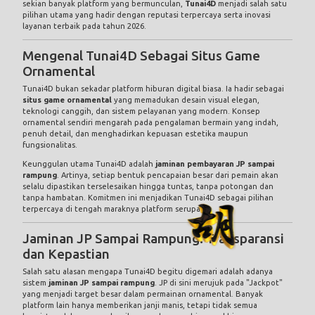
sekian banyak platform yang bermunculan,
Tunai4D
menjadi salah satu
pilihan utama yang hadir dengan reputasi terpercaya serta inovasi
layanan terbaik pada tahun 2026.
Mengenal Tunai4D Sebagai Situs Game
Ornamental
Tunai4D bukan sekadar platform hiburan digital biasa. Ia hadir sebagai
situs game ornamental
yang memadukan desain visual elegan,
teknologi canggih, dan sistem pelayanan yang modern. Konsep
ornamental sendiri mengarah pada pengalaman bermain yang indah,
penuh detail, dan menghadirkan kepuasan estetika maupun
fungsionalitas.
Keunggulan utama Tunai4D adalah
jaminan pembayaran JP sampai
rampung
. Artinya, setiap bentuk pencapaian besar dari pemain akan
selalu dipastikan terselesaikan hingga tuntas, tanpa potongan dan
tanpa hambatan. Komitmen ini menjadikan Tunai4D sebagai pilihan
terpercaya di tengah maraknya platform serupa.
Jaminan JP Sampai Rampung: Transparansi
dan Kepastian
Salah satu alasan mengapa Tunai4D begitu digemari adalah adanya
sistem
jaminan JP sampai rampung
. JP di sini merujuk pada "Jackpot"
yang menjadi target besar dalam permainan ornamental. Banyak
platform lain hanya memberikan janji manis, tetapi tidak semua