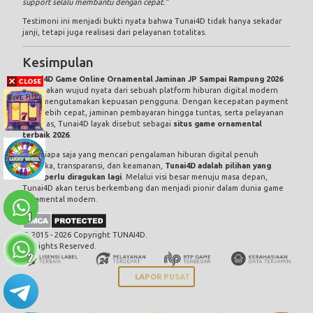
support selalu membantu dengan cepat.”
Testimoni ini menjadi bukti nyata bahwa Tunai4D tidak hanya sekadar
janji, tetapi juga realisasi dari pelayanan totalitas.
Kesimpulan
Tunai4D Game Online Ornamental Jaminan JP Sampai Rampung 2026
merupakan wujud nyata dari sebuah platform hiburan digital modern
yang mengutamakan kepuasan pengguna. Dengan kecepatan payment
yang lebih cepat, jaminan pembayaran hingga tuntas, serta pelayanan
totalitas, Tunai4D layak disebut sebagai
situs game ornamental
terbaik 2026
.
Bagi siapa saja yang mencari pengalaman hiburan digital penuh
estetika, transparansi, dan keamanan,
Tunai4D adalah pilihan yang
tidak perlu diragukan lagi
. Melalui visi besar menuju masa depan,
Tunai4D akan terus berkembang dan menjadi pionir dalam dunia game
ornamental modern.
© 2015 - 2026 Copyright TUNAI4D.
All Rights Reserved.
LAPOR PUSAT