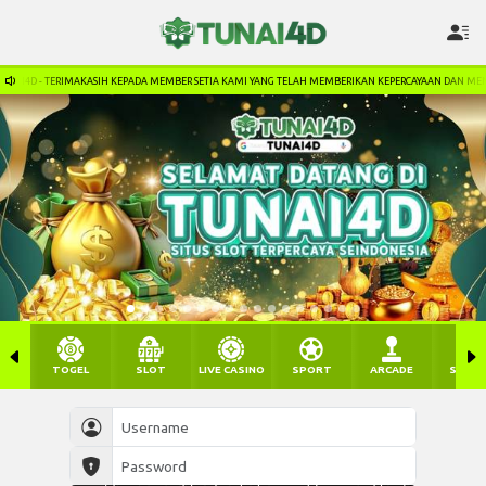
- TERIMAKASIH KEPADA MEMBER SETIA KAMI YANG TELAH MEMBERIKAN KEPERCAYAAN DAN MENDUKUNG KA
TOGEL
SLOT
LIVE CASINO
SPORT
ARCADE
SABU