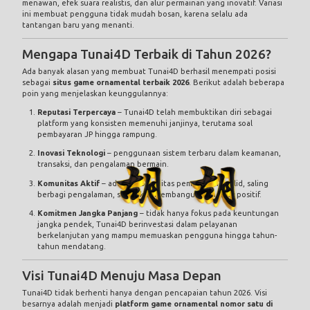
menawan, efek suara realistis, dan alur permainan yang inovatif. Variasi
ini membuat pengguna tidak mudah bosan, karena selalu ada
tantangan baru yang menanti.
Mengapa Tunai4D Terbaik di Tahun 2026?
Ada banyak alasan yang membuat Tunai4D berhasil menempati posisi
sebagai
situs game ornamental terbaik 2026
. Berikut adalah beberapa
poin yang menjelaskan keunggulannya:
Reputasi Terpercaya
– Tunai4D telah membuktikan diri sebagai
platform yang konsisten memenuhi janjinya, terutama soal
pembayaran JP hingga rampung.
Inovasi Teknologi
– penggunaan sistem terbaru dalam keamanan,
transaksi, dan pengalaman bermain.
Komunitas Aktif
– adanya komunitas pemain yang solid, saling
berbagi pengalaman, serta ikut membangun atmosfer positif.
Komitmen Jangka Panjang
– tidak hanya fokus pada keuntungan
jangka pendek, Tunai4D berinvestasi dalam pelayanan
berkelanjutan yang mampu memuaskan pengguna hingga tahun-
tahun mendatang.
Visi Tunai4D Menuju Masa Depan
Tunai4D tidak berhenti hanya dengan pencapaian tahun 2026. Visi
besarnya adalah menjadi
platform game ornamental nomor satu di