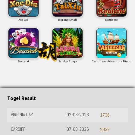
Xoc Dia
Big and Small
Roulette
Baccarat
Samba Bingo
Caribbean Adventure Bingo
Togel Result
TOTO WUHAN
01-01-1970