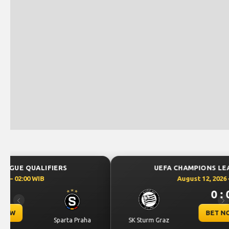
UEFA CHAMPIONS LEAGUE QUALIFIERS
August 12, 2026 — 01:30 WIB
0 : 0
Previous
Ne
BET NOW
SK Sturm Graz
Fenerbahce