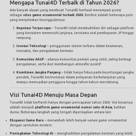
Mengapa Tunai4D Terbaik di Tahun 2026?
Ada banyak alasan yang membuat Tunai4D berhasil menempati posisi
sebagai
situs game ornamental terbaik 2026
. Berikut adalah beberapa poin
yang menjelaskan keunggulannya:
Reputasi Terpercaya
– Tunai4D telah membuktikan diri sebagai platform
yang konsisten memenuhi janjinya, terutama soal pembayaran JP hingga
rampung.
Inovasi Teknologi
– penggunaan sistem terbaru dalam keamanan,
transaksi, dan pengalaman bermain.
Komunitas Aktif
– adanya komunitas pemain yang solid, saling berbagi
pengalaman, serta ikut membangun atmosfer positif.
Komitmen Jangka Panjang
– tidak hanya fokus pada keuntungan jangka
pendek, Tunai4D berinvestasi dalam pelayanan berkelanjutan yang
mampu memuaskan pengguna hingga tahun-tahun mendatang.
Visi Tunai4D Menuju Masa Depan
Tunai4D tidak berhenti hanya dengan pencapaian tahun 2026. Visi besarnya
adalah menjadi
platform game ornamental nomor satu di Asia
, bahkan
dunia. Beberapa langkah yang tengah dipersiapkan antara lain:
Ekspansi Game Baru
– menambah lebih banyak variasi game ornamental
dengan sentuhan modern.
Peningkatan Teknologi AI
– menghadirkan pengalaman bermain yang lebih