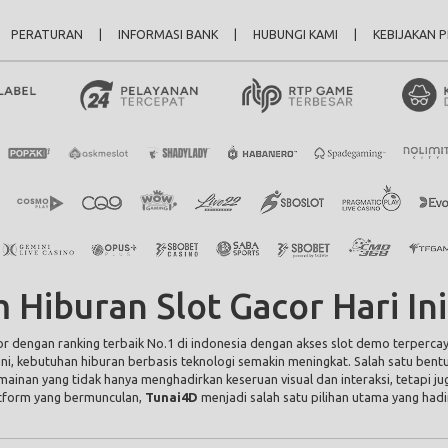
PERATURAN
|
INFORMASI BANK
|
HUBUNGI KAMI
|
KEBIJAKAN P
 Hiburan Slot Gacor Hari In
acor dengan ranking terbaik No.1 di indonesia dengan akses slot demo terper
at ini, kebutuhan hiburan berbasis teknologi semakin meningkat. Salah satu be
mainan yang tidak hanya menghadirkan keseruan visual dan interaksi, tetapi 
latform yang bermunculan,
Tunai4D
menjadi salah satu pilihan utama yang hadi