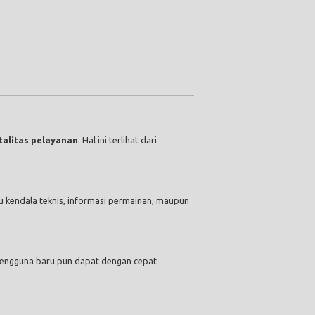
talitas pelayanan
. Hal ini terlihat dari
tu kendala teknis, informasi permainan, maupun
 Pengguna baru pun dapat dengan cepat