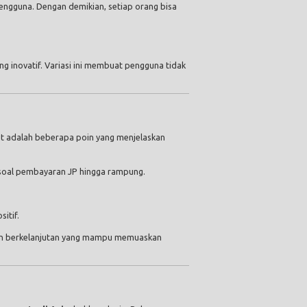
engguna. Dengan demikian, setiap orang bisa
g inovatif. Variasi ini membuat pengguna tidak
kut adalah beberapa poin yang menjelaskan
 soal pembayaran JP hingga rampung.
itif.
nan berkelanjutan yang mampu memuaskan