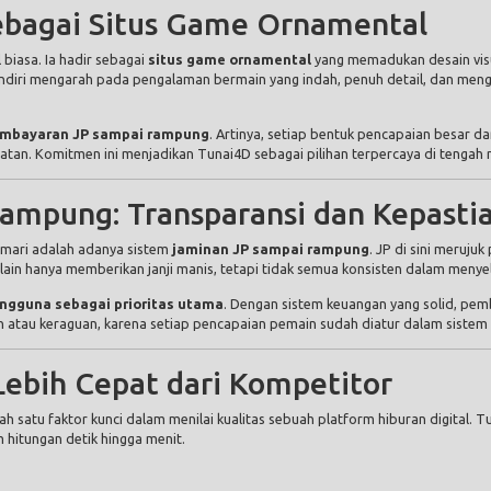
bagai Situs Game Ornamental
biasa. Ia hadir sebagai
situs game ornamental
yang memadukan desain visua
diri mengarah pada pengalaman bermain yang indah, penuh detail, dan men
embayaran JP sampai rampung
. Artinya, setiap bentuk pencapaian besar da
tan. Komitmen ini menjadikan Tunai4D sebagai pilihan terpercaya di tengah
ampung: Transparansi dan Kepasti
emari adalah adanya sistem
jaminan JP sampai rampung
. JP di sini meruju
ain hanya memberikan janji manis, tetapi tidak semua konsisten dalam menye
ngguna sebagai prioritas utama
. Dengan sistem keuangan yang solid, pem
 atau keraguan, karena setiap pencapaian pemain sudah diatur dalam sistem y
ebih Cepat dari Kompetitor
ah satu faktor kunci dalam menilai kualitas sebuah platform hiburan digital. 
itungan detik hingga menit.