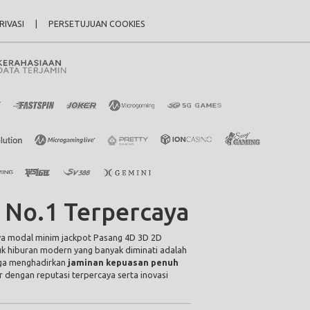
RIVASI
|
PERSETUJUAN COOKIES
i No.1 Terpercaya
caya modal minim jackpot Pasang 4D 3D 2D
ntuk hiburan modern yang banyak diminati adalah
juga menghadirkan
jaminan kepuasan penuh
r dengan reputasi terpercaya serta inovasi