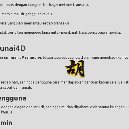
tomatis dengan integrasi berbagai metode transaksi.
g meminimalisir gangguan teknis.
ice yang siap memantau setiap transaksi.
dak perlu lagi menunggu lama untuk menikmati hasil pencapaian mereka.
Tunai4D
gan
jaminan JP rampung
, tetapi juga sebagai platform yang menghadirkan
to
 setiap hari, sehingga pengguna bisa mendapatkan bantuan kapan saja. Baik i
ra cepat dan ramah.
engguna
 dengan elegan dan intuitif, sehingga mudah dipahami oleh semua kalangan.
 khusus.
amin