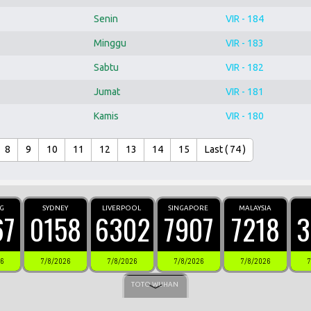
Senin
VIR - 184
Minggu
VIR - 183
Sabtu
VIR - 182
Jumat
VIR - 181
Kamis
VIR - 180
8
9
10
11
12
13
14
15
Last ( 74 )
NG
SYDNEY
LIVERPOOL
SINGAPORE
MALAYSIA
67
0158
6302
7907
7218
3
26
7/8/2026
7/8/2026
7/8/2026
7/8/2026
7
TOTO WUHAN